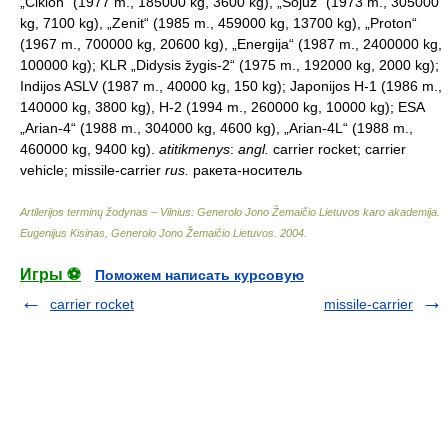
„Ciklon“ (1977 m., 185000 kg, 3600 kg), „Sojuz“ (1973 m., 305000
kg, 7100 kg), „Zenit“ (1985 m., 459000 kg, 13700 kg), „Proton“
(1967 m., 700000 kg, 20600 kg), „Energija“ (1987 m., 2400000 kg,
100000 kg); KLR „Didysis žygis-2“ (1975 m., 192000 kg, 2000 kg);
Indijos ASLV (1987 m., 40000 kg, 150 kg); Japonijos H-1 (1986 m.,
140000 kg, 3800 kg), H-2 (1994 m., 260000 kg, 10000 kg); ESA
„Arian-4“ (1988 m., 304000 kg, 4600 kg), „Arian-4L“ (1988 m.,
460000 kg, 9400 kg).
atitikmenys
:
angl.
carrier rocket; carrier
vehicle; missile-carrier
rus.
ракета-носитель
Artilerijos terminų žodynas – Vilnius: Generolo Jono Žemaičio Lietuvos karo akademija
.
Eugenijus Kisinas, Generolo Jono Žemaičio Lietuvos
.
2004
.
Игры ⚽
Поможем написать курсовую
carrier rocket
missile-carrier