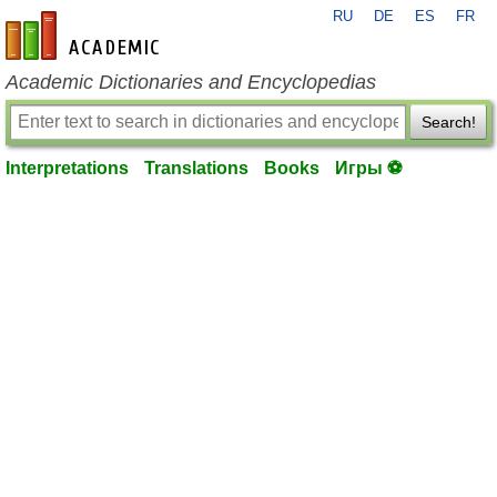
RU
DE
ES
FR
en-academic.com
Academic Dictionaries and Encyclopedias
Search!
Interpretations
Translations
Books
Игры ⚽