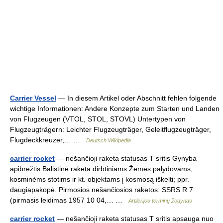
Carrier Vessel
— In diesem Artikel oder Abschnitt fehlen folgende
wichtige Informationen: Andere Konzepte zum Starten und Landen
von Flugzeugen (VTOL, STOL, STOVL) Untertypen von
Flugzeugträgern: Leichter Flugzeugträger, Geleitflugzeugträger,
Flugdeckkreuzer,… …
Deutsch Wikipedia
carrier rocket
— nešančioji raketa statusas T sritis Gynyba
apibrėžtis Balistinė raketa dirbtiniams Žemės palydovams,
kosminėms stotims ir kt. objektams į kosmosą iškelti; ppr.
daugiapakopė. Pirmosios nešančiosios raketos: SSRS R 7
(pirmasis leidimas 1957 10 04,… …
Artilerijos terminų žodynas
carrier rocket
— nešančioji raketa statusas T sritis apsauga nuo