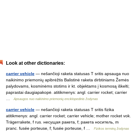
Look at other dictionaries:
carrier vehicle
— nešančioji raketa statusas T sritis apsauga nuo
naikinimo priemonių apibrėžtis Balistinė raketa dirbtiniams Žemės
palydovams, kosminėms stotims ir kt. objektams į kosmosą iškelti;
paprastai daugiapakopė. atitikmenys: angl. carrier rocket; carrier
…
Apsaugos nuo naikinimo priemonių enciklopedinis žodynas
carrier vehicle
— nešančioji raketa statusas T sritis fizika
atitikmenys: angl. carrier rocket; carrier vehicle; mother rocket vok.
Trägerrakete, f rus. несущая ракета, f; ракета носитель, m
pranc. fusée porteuse, f; fusée porteuse, f …
Fizikos terminų žodynas