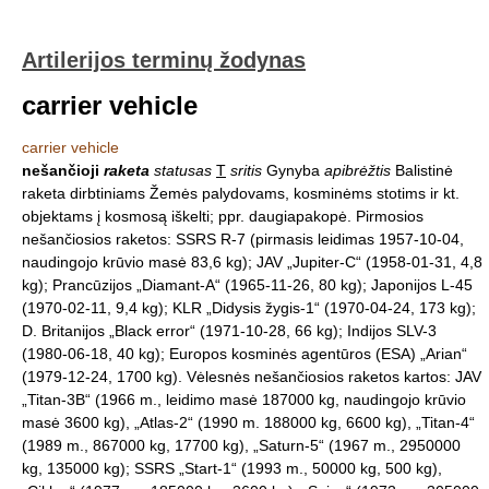
Artilerijos terminų žodynas
carrier vehicle
carrier vehicle
nešančioji
raketa
statusas
T
sritis
Gynyba
apibrėžtis
Balistinė
raketa dirbtiniams Žemės palydovams, kosminėms stotims ir kt.
objektams į kosmosą iškelti; ppr. daugiapakopė. Pirmosios
nešančiosios raketos: SSRS R-7 (pirmasis leidimas 1957-10-04,
naudingojo krūvio masė 83,6 kg); JAV „Jupiter-C“ (1958-01-31, 4,8
kg); Prancūzijos „Diamant-A“ (1965-11-26, 80 kg); Japonijos L-45
(1970-02-11, 9,4 kg); KLR „Didysis žygis-1“ (1970-04-24, 173 kg);
D. Britanijos „Black error“ (1971-10-28, 66 kg); Indijos SLV-3
(1980-06-18, 40 kg); Europos kosminės agentūros (ESA) „Arian“
(1979-12-24, 1700 kg). Vėlesnės nešančiosios raketos kartos: JAV
„Titan-3B“ (1966 m., leidimo masė 187000 kg, naudingojo krūvio
masė 3600 kg), „Atlas-2“ (1990 m. 188000 kg, 6600 kg), „Titan-4“
(1989 m., 867000 kg, 17700 kg), „Saturn-5“ (1967 m., 2950000
kg, 135000 kg); SSRS „Start-1“ (1993 m., 50000 kg, 500 kg),