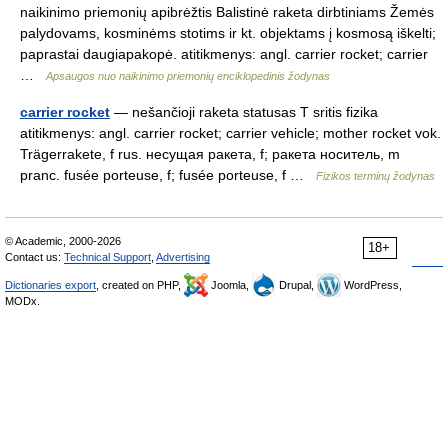
naikinimo priemonių apibrėžtis Balistinė raketa dirbtiniams Žemės
palydovams, kosminėms stotims ir kt. objektams į kosmosą iškelti;
paprastai daugiapakopė. atitikmenys: angl. carrier rocket; carrier
…
Apsaugos nuo naikinimo priemonių enciklopedinis žodynas
carrier rocket
— nešančioji raketa statusas T sritis fizika
atitikmenys: angl. carrier rocket; carrier vehicle; mother rocket vok.
Trägerrakete, f rus. несущая ракета, f; ракета носитель, m
pranc. fusée porteuse, f; fusée porteuse, f …
Fizikos terminų žodynas
© Academic, 2000-2026
18+
Contact us:
Technical Support
,
Advertising
Dictionaries export
, created on PHP,
Joomla,
Drupal,
WordPress,
MODx.