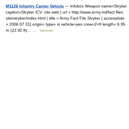
M1126 Infantry Carrier Vehicle
— Infobox Weapon name=Stryker
caption=Stryker ICV. cite web | url = http://www.army.mil/fact files
site/stryker/index.html | title = Army Fact File Stryker | accessdate
= 2006 07 31] origin= type= is vehicle=yes crew=2+9 length= 6.95
m (22.92 ft)… …
Wikipedia